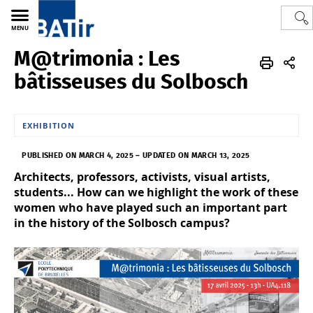
MENU
M@trimonia : Les
Polytech
BATir - Building, Architecture & Town Planning
News
bâtisseuses du Solbosch
EXHIBITION
PUBLISHED ON MARCH 4, 2025
–
UPDATED ON MARCH 13, 2025
Architects, professors, activists, visual artists,
students... How can we highlight the work of these
women who have played such an important part
in the history of the Solbosch campus?